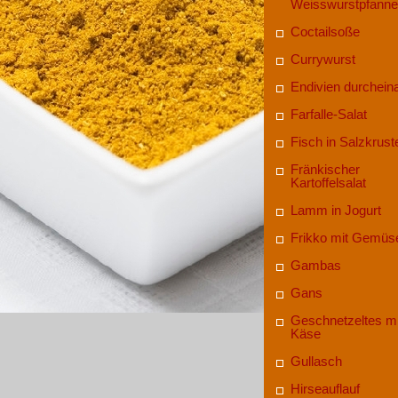
Weisswurstpfanne
Coctailsoße
Currywurst
Endivien durchein
Farfalle-Salat
Fisch in Salzkrust
Fränkischer
Kartoffelsalat
Lamm in Jogurt
Frikko mit Gemüs
Gambas
Gans
Geschnetzeltes mi
Käse
Gullasch
Hirseauflauf