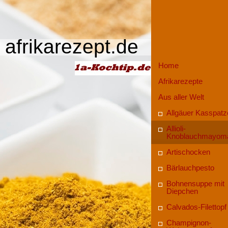
afrikarezept.de
Home
Afrikarezepte
Aus aller Welt
Allgäuer Kasspatz
Allioli-
Knoblauchmayom
Artischocken
Bärlauchpesto
Bohnensuppe mit
Diepchen
Calvados-Filettopf
Champignon-