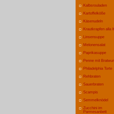
Kalbsrouladen
Kartoffelköße
Käsenudeln
Krautkrapfen alla It
Linsensuppe
Melonensalat
Paprikasuppe
Penne mit Bratwur
Philadelphia Torte
Rehbraten
Sauerbraten
Scampis
Semmelknödel
Zucchini im
Parmesanbett