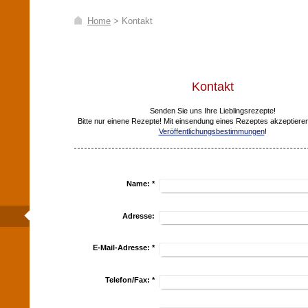
Home
>
Kontakt
Kontakt
Senden Sie uns Ihre Lieblingsrezepte!
Bitte nur einene Rezepte! Mit einsendung eines Rezeptes akzeptiere
Veröffentlichungsbestimmungen
!
Name:
*
Adresse:
E-Mail-Adresse:
*
Telefon/Fax:
*